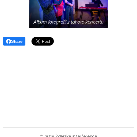
Album fotografií z tohoto koncertu
Share
© 2018 Žďárské interference