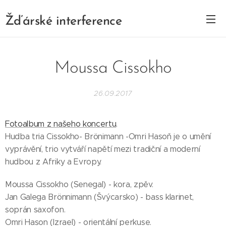
Žďárské interference
Moussa Cissokho
26.09.2017
Fotoalbum z našeho koncertu
.
Hudba tria Cissokho- Brönimann -Omri Hasoň je o umění
vyprávění, trio vytváří napětí mezi tradiční a moderní
hudbou z Afriky a Evropy.
Moussa Cissokho (Senegal) - kora, zpěv.
Jan Galega Brönnimann (Švýcarsko) - bass klarinet,
soprán saxofon.
Omri Hason (Izrael) - orientální perkuse.