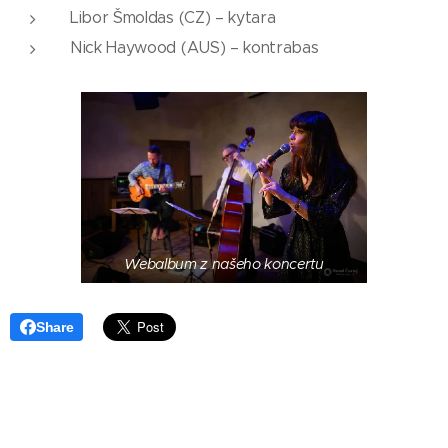
Libor Šmoldas (CZ) – kytara
Nick Haywood (AUS) – kontrabas
Webalbum z našeho koncertu
Share