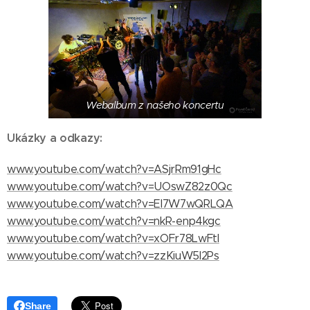
Webalbum z našeho koncertu
Ukázky a odkazy:
www.youtube.com/watch?v=ASjrRm91gHc
www.youtube.com/watch?v=UOswZ82z0Qc
www.youtube.com/watch?v=El7W7wQRLQA
www.youtube.com/watch?v=nkR-enp4kgc
www.youtube.com/watch?v=xOFr78LwFtI
www.youtube.com/watch?v=zzKiuW5l2Ps
Share