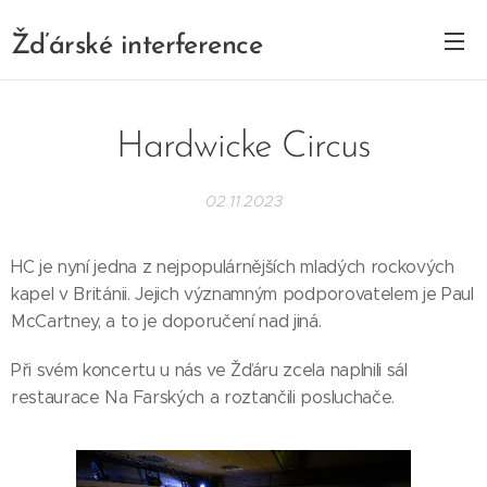
Žďárské interference
Hardwicke Circus
02.11.2023
HC je nyní jedna z nejpopulárnějších mladých rockových
kapel v Británii. Jejich významným podporovatelem je Paul
McCartney, a to je doporučení nad jiná.
Při svém koncertu u nás ve Žďáru zcela naplnili sál
restaurace Na Farských a roztančili posluchače.