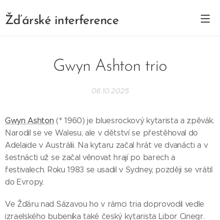
Žďárské interference
Gwyn Ashton trio
06.10.2025
Gwyn Ashton
(* 1960) je bluesrockový kytarista a zpěvák.
Narodil se ve Walesu, ale v dětství se přestěhoval do
Adelaide v Austrálii. Na kytaru začal hrát ve dvanácti a v
šestnácti už se začal věnovat hrají po barech a
festivalech. Roku 1983 se usadil v Sydney, později se vrátil
do Evropy.
Ve Žďáru nad Sázavou ho v rámci tria doprovodil vedle
izraelského bubeníka také český kytarista Libor Cinegr.