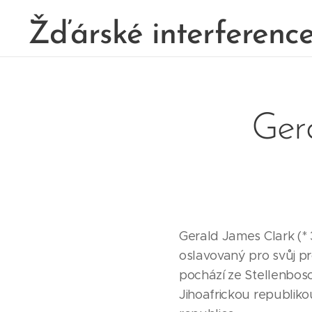
Žďárské interferenc
Ger
Gerald James Clark (* 3
oslavovaný pro svůj pr
pochází ze Stellenbos
Jihoafrickou republik