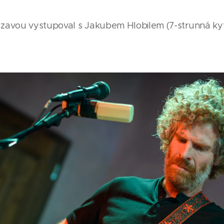
zavou vystupoval s Jakubem Hlobilem (7-strunná ky