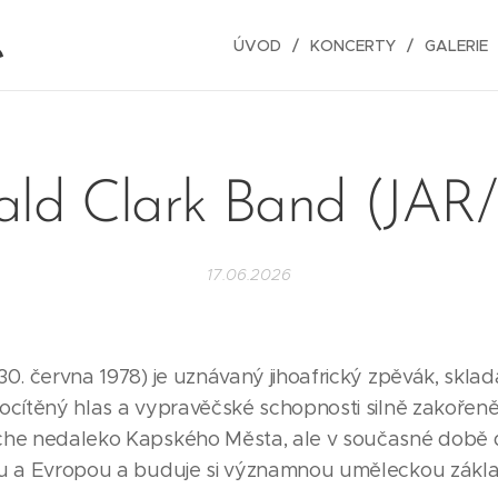
e
ÚVOD
KONCERTY
GALERIE
ald Clark Band (JAR
17.06.2026
0. června 1978) je uznávaný jihoafrický zpěvák, sklada
ocítěný hlas a vypravěčské schopnosti silně zakořeně
che nedaleko Kapského Města, ale v současné době dě
ou a Evropou a buduje si významnou uměleckou zákl