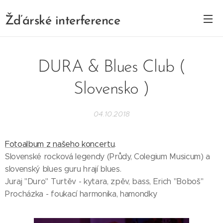
Žďárské interference
DURA & Blues Club (
Slovensko )
04.10.2018
Fotoalbum z našeho koncertu
.
Slovenské rocková legendy (Průdy, Colegium Musicum) a
slovenský blues guru hrají blues.
Juraj "Duro" Turtěv - kytara, zpěv, bass, Erich "Boboš"
Procházka - foukací harmonika, hamondky